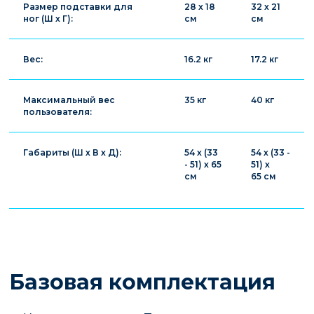
Размер подставки для
28 х 18
32 х 21
ног (Ш х Г):
см
см
Вес:
16.2 кг
17.2 кг
Максимальный вес
35 кг
40 кг
пользователя:
Габариты (Ш х В х Д):
54 х (33
54 х (33 -
- 51) х 65
51) х
см
65 см
Базовая комплектация