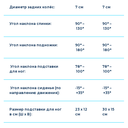
Диаметр задних колёс:
7 см
7 см
Угол наклона спинки:
90° –
90° –
130°
130°
Угол наклона подножки:
90° –
90° –
180°
180°
Угол наклона подставки
78° –
78° –
для ног:
100°
100°
Угол наклона сиденья (по
-15° –
-15° –
направлению движения):
+35°
+35°
Размер подставки для ног
23 х 12
30 х 15
в см (Ш х В):
см
см