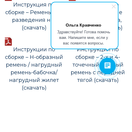
Инструкция по
Инструкция по
сборке – Ремень для
сборке – Боковые
разведения ног
опоры туловища,
Ольга Кравченко
(скачать)
жесткие (скачать)
Здравствуйте! Готова помочь
вам. Напишите мне, если у
вас появятся вопросы.
Инструкции по
Инструкции по
сборке – H-образный
сборке – 2-х и 4-
ремень / нагрудный
точечный тазовый
ремень-бабочка/
ремень с передней
нагрудный жилет
тягой (скачать)
(скачать)
Получить консультацию