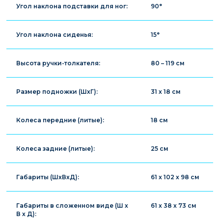
Угол наклона подставки для ног:
90°
Угол наклона сиденья:
15°
Высота ручки-толкателя:
80 – 119 см
Размер подножки (ШхГ):
31 х 18 см
Колеса передние (литые):
18 см
Колеса задние (литые):
25 см
Габариты (ШхВхД):
61 х 102 х 98 см
Габариты в сложенном виде (Ш х
61 х 38 х 73 см
В х Д):