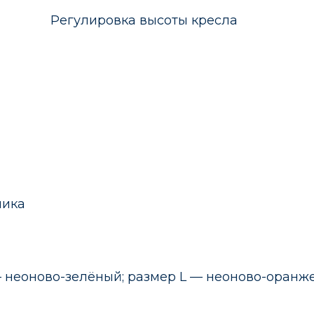
ножки Регулировка высоты кресла Рег
ника
— неоново-зелёный; размер L — неоново-оранж