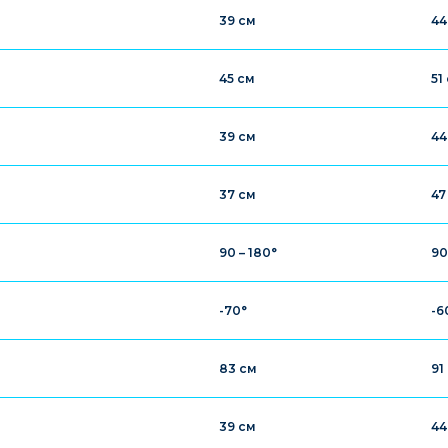
39 см
44
45 см
51
39 см
44
37 см
47
90 – 180°
90
-70°
-6
83 см
91
39 см
44