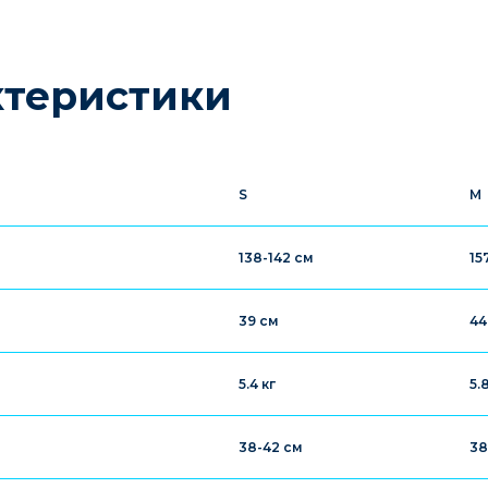
ктеристики
S
M
138-142 см
15
39 см
44
5.4 кг
5.
38-42 см
38