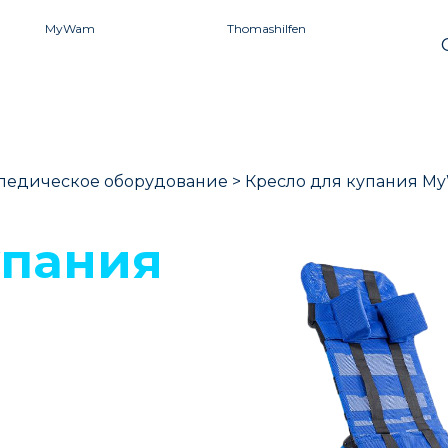
MyWam
Thomashilfen
педическое оборудование
>
Кресло для купания My
упания