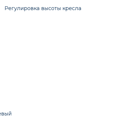
улировка высоты кресла
евый