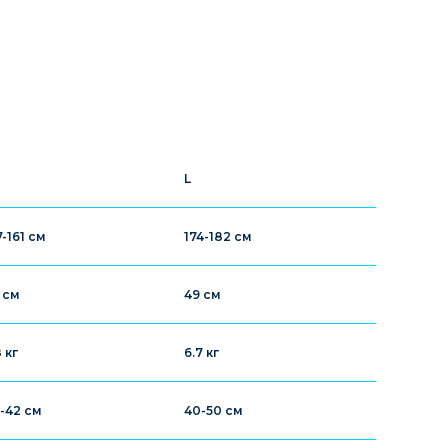
L
7-161 см
174-182 см
 см
49 см
8 кг
6.7 кг
-42 см
40-50 см